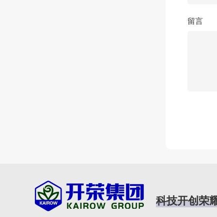
留言
科技开创荣耀