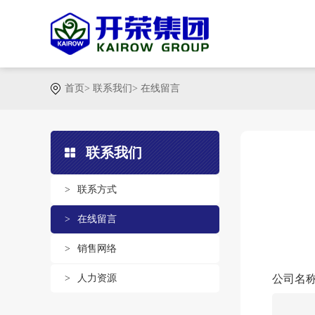
首页
>
联系我们
>
在线留言
联系我们
联系方式
在线留言
销售网络
人力资源
公司名