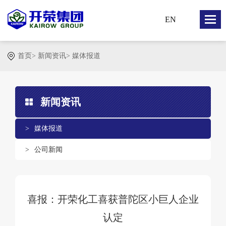
EN
首页
>
新闻资讯
>
媒体报道
新闻资讯
媒体报道
公司新闻
喜报：开荣化工喜获普陀区小巨人企业
认定