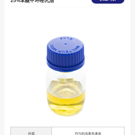
25%苯醚甲环唑乳油
外观
均匀的浅黄色液体