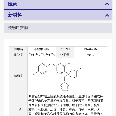
医药
新材料
苯醚甲环唑
通用名
苯醚甲环唑
CAS NO.
119446-68
-3
C
H
Cl
N
O
化学式
分子量
406.3
19
17
2
3
3
结构式
具有新型广谱活性的系统性杀菌剂，通过叶面喷施或种
子处理来保护产量和作物质量。对子囊菌、基底菌和脱
壳菌有持久的预防和治疗作用。用于防治葡萄、核果、
用途
核果、马铃薯、甜菜、油菜、香蕉、谷物、水稻、大
豆、观赏植物和各种蔬菜作物的病害复合体，用量为30-1