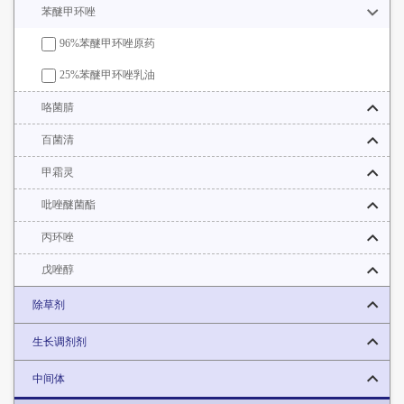
苯醚甲环唑
96%苯醚甲环唑原药
25%苯醚甲环唑乳油
咯菌腈
百菌清
甲霜灵
吡唑醚菌酯
丙环唑
戊唑醇
除草剂
生长调剂剂
中间体