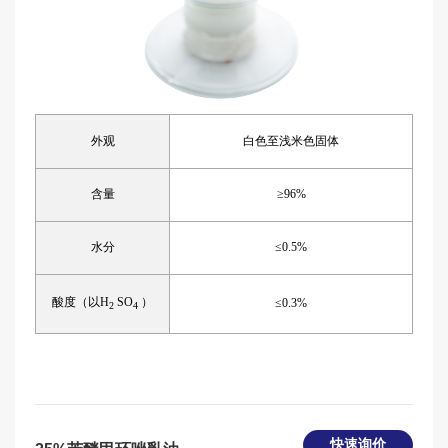
外观
白色至浅米色固体
含量
≥
96%
水分
≤
0.5%
酸度（以
H
SO
）
≤
0.3%
2
4
快速询价