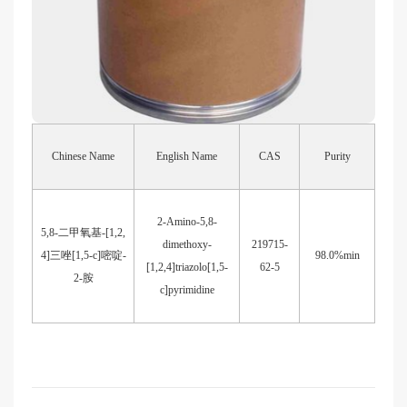
Chinese Name
English Name
CAS
Purity
2-Amino-5,8-
5,8-
二甲氧基
-[1,2,
dimethoxy-
219715-
4]
三唑
[1,5-c]
嘧啶
-
98.0%min
[1,2,4]triazolo[1,5-
62-5
2-
胺
c]pyrimidine