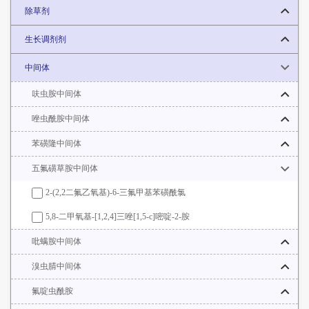
除草剂
生长调剂剂
中间体
呋虫胺中间体
唑虫酰胺中间体
苯磺隆中间体
五氟磺草胺中间体
2-(2,2二氟乙氧基)-6-三氟甲基苯磺酰氯
5,8-二甲氧基-[1,2,4]三唑[1,5-c]嘧啶-2-胺
吡螨胺中间体
溴虫腈中间体
氟啶虫酰胺