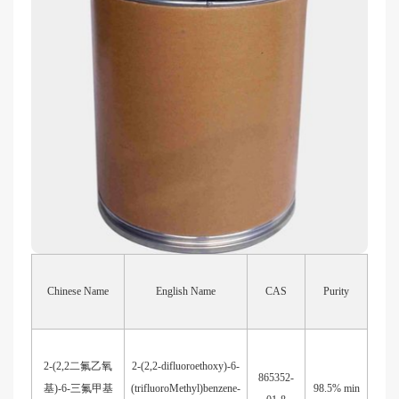
Chinese Name
English Name
CAS
Purity
2-(2,2
二氟乙氧
2-(2,2-difluoroethoxy)-6-
865352-
基
)-6-
三氟甲基
(trifluoroMethyl)benzene-
98.5% min