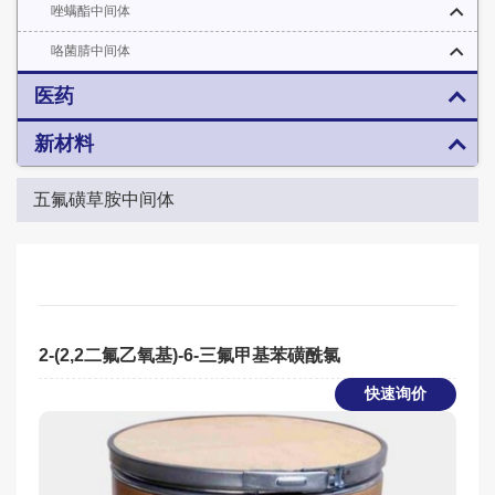
唑螨酯中间体
咯菌腈中间体
医药
新材料
五氟磺草胺中间体
2-(2,2二氟乙氧基)-6-三氟甲基苯磺酰氯
快速询价