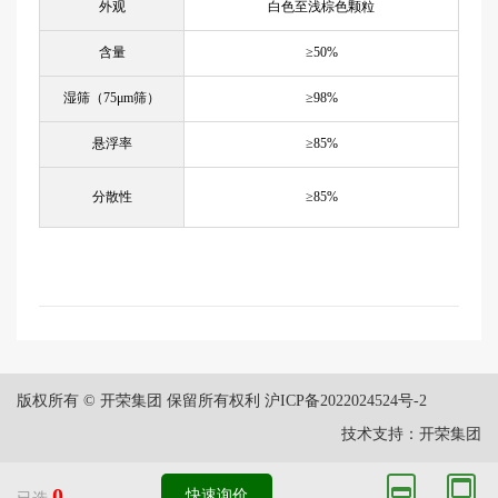
外观
白色至浅棕色颗粒
含量
≥
50%
湿筛（
75μm
筛）
≥
98%
悬浮率
≥
85%
分散性
≥
85%
版权所有 © 开荣集团 保留所有权利
沪ICP备2022024524号-2
技术支持：开荣集团
0
快速询价