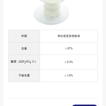
外观
米白色至灰色粉末
含量
≥
97%
酸度（以H
SO
计
）
≤
0.3%
2
4
干燥失重
≤
1.0%