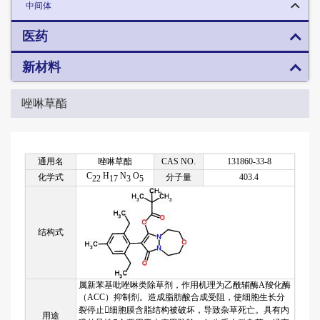
中间体
医药
新材料
唑啉草酯
通用名
唑啉草酯
CAS NO.
131860-33-8
C
H
N
O
化学式
分子量
403.4
22
17
3
5
结构式
属新苯基吡唑啉类除草剂，作用机理为乙酰辅酶A羧化酶
（ACC）抑制剂。造成脂肪酸合成受阻，使细胞生长分
裂停止细胞膜含脂结构被破坏，导致杂草死亡。具有内
用途