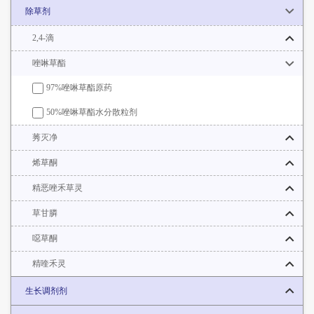
除草剂
2,4-滴
唑啉草酯
97%唑啉草酯原药
50%唑啉草酯水分散粒剂
莠灭净
烯草酮
精恶唑禾草灵
草甘膦
噁草酮
精喹禾灵
生长调剂剂