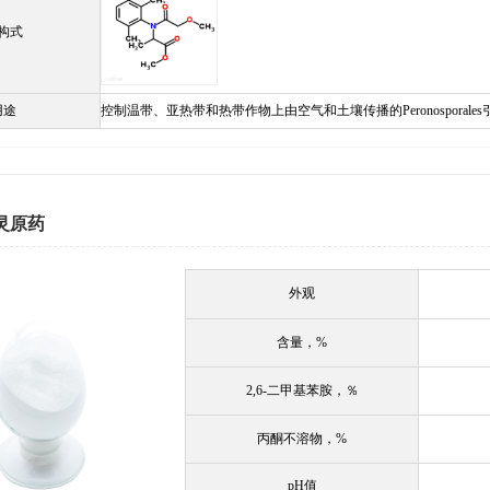
构式
用途
控制温带、亚热带和热带作物上由空气和土壤传播的Peronospora
灵原药
外观
含量，%
2,6-
二甲基苯胺，％
丙酮不溶物，%
pH
值