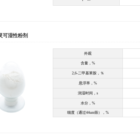
霜灵可湿性粉剂
外观
含量，%
2,6-
二甲基苯胺，％
悬浮率，
%
润湿时间，
s
水分，
%
细度（通过
44um
筛），
%