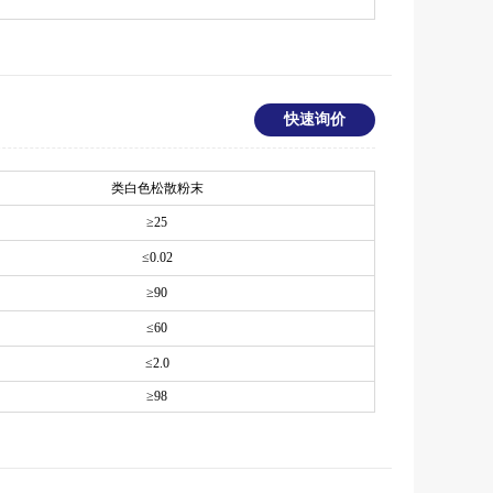
快速询价
类白色松散粉末
≥
25
≤
0.02
≥
90
≤
60
≤
2.0
≥
98