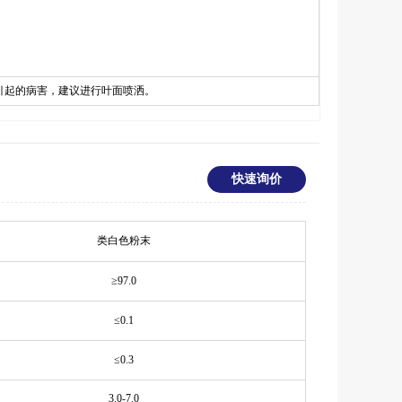
les引起的病害，建议进行叶面喷洒。
快速询价
类白色粉末
≥
97.0
≤
0.1
≤
0.3
3.0-7.0