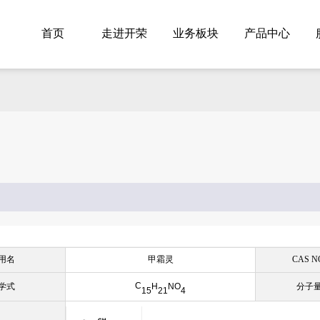
首页
走进开荣
业务板块
产品中心
用名
甲霜灵
CAS N
C
H
NO
学式
分子
15
21
4