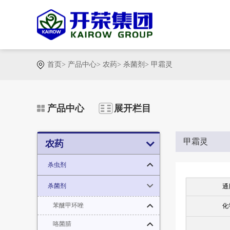
首页
>
产品中心
>
农药
>
杀菌剂
>
甲霜灵
产品中心
展开栏目
甲霜灵
农药
杀虫剂
杀菌剂
通
苯醚甲环唑
化
咯菌腈