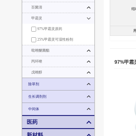
百菌清
结
甲霜灵
97%甲霜灵原药
25%甲霜灵可湿性粉剂
吡唑醚菌酯
丙环唑
97%甲霜
戊唑醇
除草剂
生长调剂剂
中间体
医药
新材料